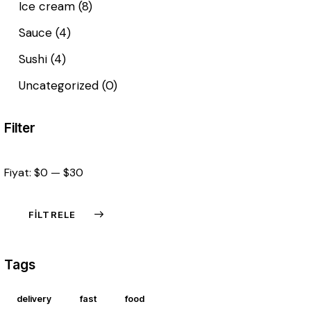
Ice cream
(8)
Sauce
(4)
Sushi
(4)
Uncategorized
(0)
Filter
Fiyat:
$0
—
$30
FILTRELE
En
En
düşük
yüksek
Tags
fiyat
fiyat
delivery
fast
food