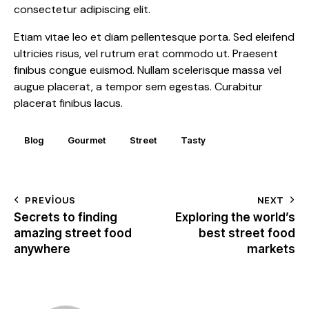
consectetur adipiscing elit.
Etiam vitae leo et diam pellentesque porta. Sed eleifend
ultricies risus, vel rutrum erat commodo ut. Praesent
finibus congue euismod. Nullam scelerisque massa vel
augue placerat, a tempor sem egestas. Curabitur
placerat finibus lacus.
Blog
Gourmet
Street
Tasty
Yazı
PREVIOUS
NEXT
Secrets to finding
Exploring the world’s
gezinmesi
amazing street food
best street food
anywhere
markets