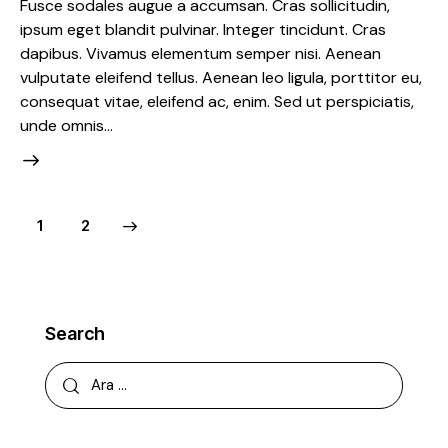
Fusce sodales augue a accumsan. Cras sollicitudin,
ipsum eget blandit pulvinar. Integer tincidunt. Cras
dapibus. Vivamus elementum semper nisi. Aenean
vulputate eleifend tellus. Aenean leo ligula, porttitor eu,
consequat vitae, eleifend ac, enim. Sed ut perspiciatis,
unde omnis…
Yazı
>
Page
1
Page
2
sayfalaması
Search
Arama: