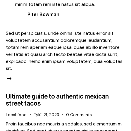
minim totam rem iste natus sit aliqua.
Piter Bowman
Sed ut perspiciatis, unde omnis iste natus error sit
voluptatem accusantium doloremque laudantium,
totam rem aperiam eaque ipsa, quae ab illo inventore
veritatis et quasi architecto beatae vitae dicta sunt,
explicabo. nemo enim ipsam voluptatem, quia voluptas
sit.
Ultimate guide to authentic mexican
street tacos
Local food
Eylül 21, 2023
0
Comments
Proin faucibus nec mauris a sodales, sed elementum mi
tincidunt. Sed eget viverra egestas nisi in consequat.