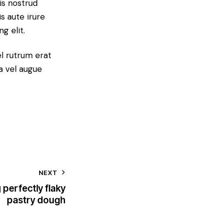
is nostrud
s aute irure
g elit.
el rutrum erat
a vel augue
NEXT
 perfectly flaky
pastry dough