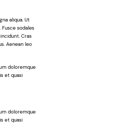
na aliqua. Ut
. Fusce sodales
tincidunt. Cras
us. Aenean leo
tium doloremque
s et quasi
tium doloremque
s et quasi