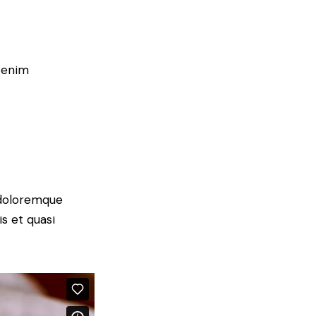
n enim
 doloremque
s et quasi