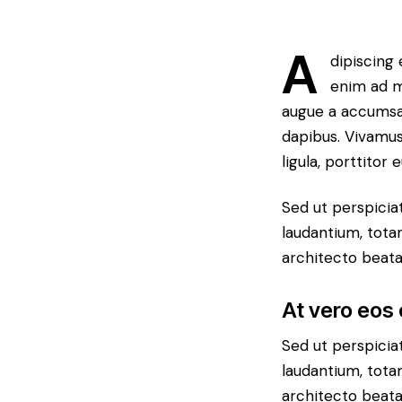
A
dipiscing 
enim ad m
augue a accumsan.
dapibus. Vivamus
ligula, porttitor 
Sed ut perspicia
laudantium, tota
architecto beatae
At vero eos
Sed ut perspicia
laudantium, tota
architecto beatae