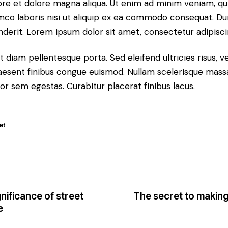
bore et dolore magna aliqua. Ut enim ad minim veniam, qu
amco laboris nisi ut aliquip ex ea commodo consequat. Dui
nderit. Lorem ipsum dolor sit amet, consectetur adipiscin
t diam pellentesque porta. Sed eleifend ultricies risus, v
esent finibus congue euismod. Nullam scelerisque mass
or sem egestas. Curabitur placerat finibus lacus.
et
gnificance of street
The secret to making
mesi
e