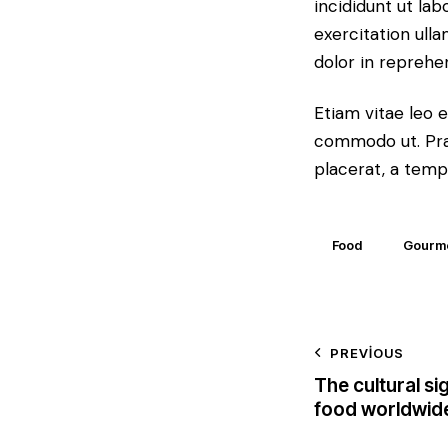
incididunt ut la
exercitation ull
dolor in reprehe
Etiam vitae leo e
commodo ut. Pra
placerat, a temp
Food
Gourm
Yazı
PREVIOUS
The cultural si
gezin
food worldwid