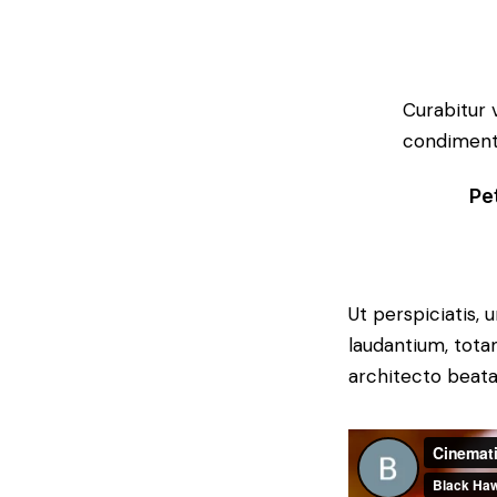
Curabitur 
condimentu
Pe
Ut perspiciatis,
laudantium, tota
architecto beatae