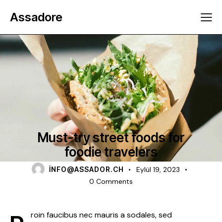
Assadore
STREET FOOD
Must-try street foods for
foodie travelers
INFO@ASSADOR.CH
Eylül 19, 2023
0
Comments