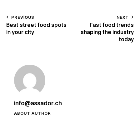
Yazı
PREVIOUS
NEXT
Best street food spots
Fast food trends
gezinmesi
in your city
shaping the industry
today
info@assador.ch
ABOUT AUTHOR