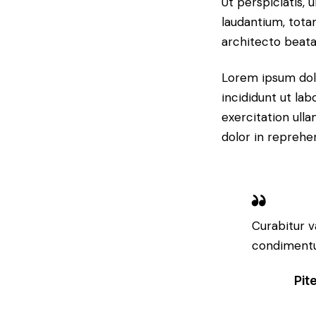
Ut perspiciatis,
laudantium, tota
architecto beatae
Lorem ipsum dolo
incididunt ut la
exercitation ull
dolor in reprehe
Curabitur v
condimentum
Pit