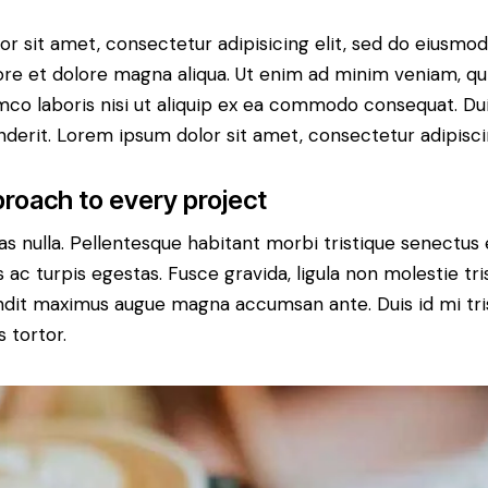
r sit amet, consectetur adipisicing elit, sed do eiusm
bore et dolore magna aliqua. Ut enim ad minim veniam, qu
amco laboris nisi ut aliquip ex ea commodo consequat. Dui
nderit. Lorem ipsum dolor sit amet, consectetur adipiscin
roach to every project
s nulla. Pellentesque habitant morbi tristique senectus 
c turpis egestas. Fusce gravida, ligula non molestie trist
landit maximus augue magna accumsan ante. Duis id mi tris
s tortor.