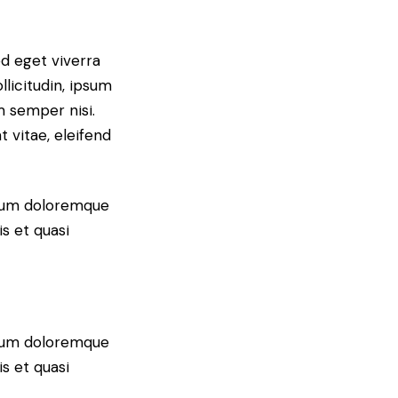
d eget viverra
licitudin, ipsum
m semper nisi.
t vitae, eleifend
tium doloremque
s et quasi
tium doloremque
s et quasi