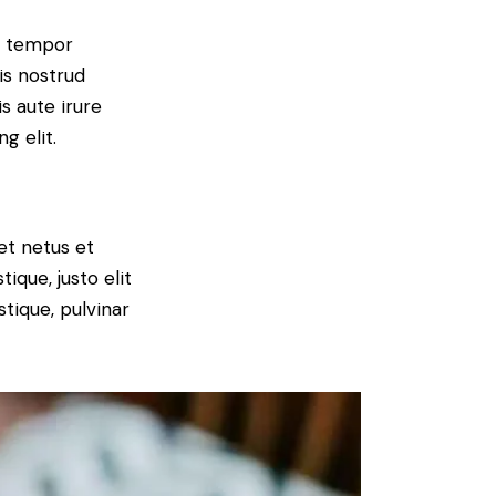
od tempor
is nostrud
s aute irure
g elit.
et netus et
ique, justo elit
tique, pulvinar