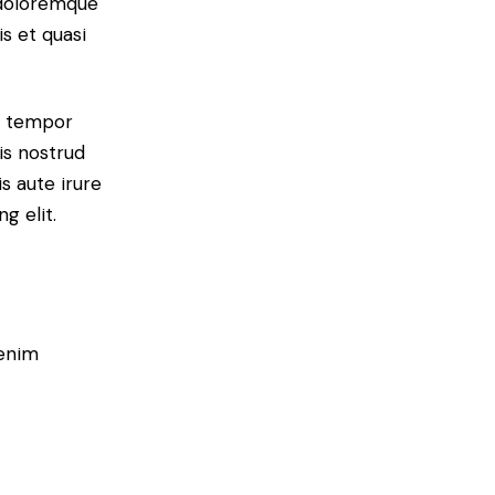
 doloremque
s et quasi
od tempor
is nostrud
s aute irure
g elit.
 enim