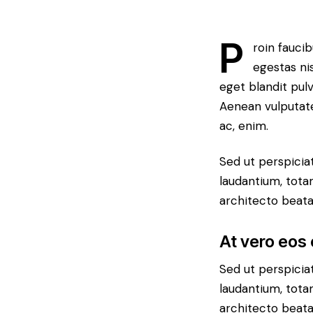
P
roin fauci
egestas ni
eget blandit pul
Aenean vulputate 
ac, enim.
Sed ut perspicia
laudantium, tota
architecto beatae
At vero eos
Sed ut perspicia
laudantium, tota
architecto beatae