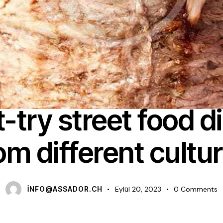
STREET FOOD
-try street food d
om different cultu
INFO@ASSADOR.CH
Eylül 20, 2023
0
Comments