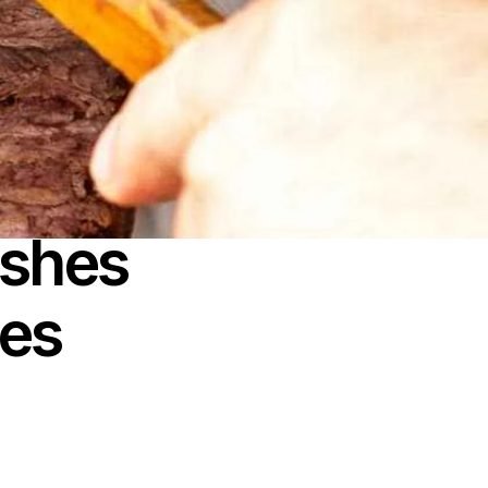
ishes
res