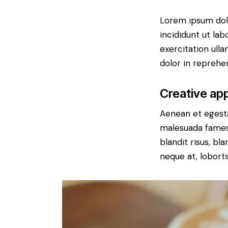
Lorem ipsum dolo
incididunt ut la
exercitation ull
dolor in reprehe
Creative app
Aenean et egesta
malesuada fames a
blandit risus, b
neque at, loborti