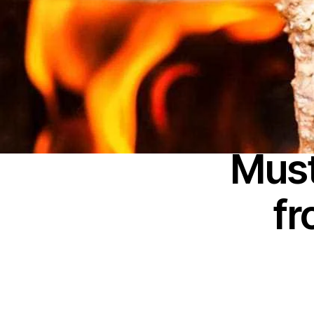
Must
fr