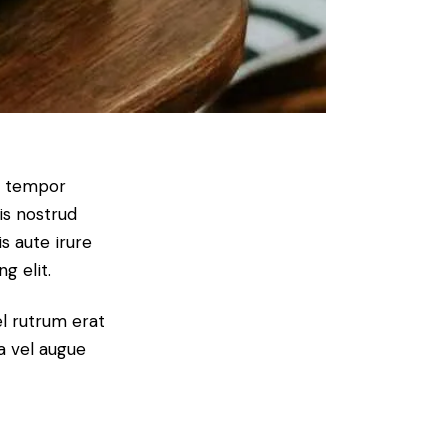
od tempor
is nostrud
s aute irure
g elit.
el rutrum erat
a vel augue