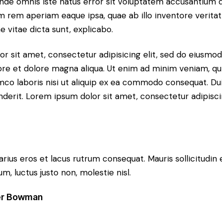
 unde omnis iste natus error sit voluptatem accusantium
m rem aperiam eaque ipsa, quae ab illo inventore veritati
 vitae dicta sunt, explicabo.
r sit amet, consectetur adipisicing elit, sed do eiusm
bore et dolore magna aliqua. Ut enim ad minim veniam, qu
amco laboris nisi ut aliquip ex ea commodo consequat. Dui
nderit. Lorem ipsum dolor sit amet, consectetur adipiscin
arius eros et lacus rutrum consequat. Mauris sollicitudin
, luctus justo non, molestie nisl.
er Bowman