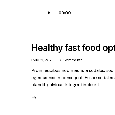
Ses
00:00
oynatıcı
Healthy fast food op
Eylül 21, 2023
0
Comments
Proin faucibus nec mauris a sodales, sed
egestas nisi in consequat. Fusce sodales
blandit pulvinar. Integer tincidunt.…