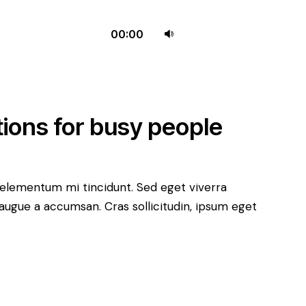
Yukarı/aşağı
00:00
tuşları
ile
sesi
artırın
tions for busy people
ya
da
azaltın.
 elementum mi tincidunt. Sed eget viverra
 augue a accumsan. Cras sollicitudin, ipsum eget